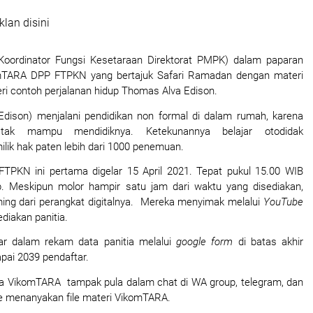
klan disini
(Koordinator Fungsi Kesetaraan Direktorat PMPK) dalam paparan 
mTARA DPP FTPKN yang bertajuk Safari Ramadan dengan materi 
eri contoh perjalanan hidup Thomas Alva Edison.
dison) menjalani pendidikan non formal di dalam rumah, karena 
tak mampu mendidiknya. Ketekunannya belajar otodidak 
lik hak paten lebih dari 1000 penemuan. 
PKN ini pertama digelar 15 April 2021. Tepat pukul 15.00 WIB 
. Meskipun molor hampir satu jam dari waktu yang disediakan, 
ing dari perangkat digitalnya.  Mereka menyimak melalui 
YouTube
ediakan panitia.
ar dalam rekam data panitia melalui 
google form 
di batas akhir 
pai 2039 pendaftar.
 VikomTARA  tampak pula dalam chat di WA group, telegram, dan 
be menanyakan file materi VikomTARA.