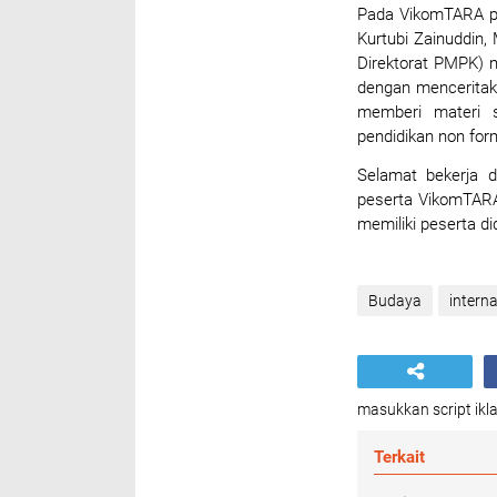
Pada VikomTARA per
Kurtubi Zainuddin,
Direktorat PMPK) 
dengan menceritaka
memberi materi s
pendidikan non for
Selamat bekerja d
peserta VikomTARA.
memiliki peserta d
Budaya
intern
masukkan script ikla
Terkait