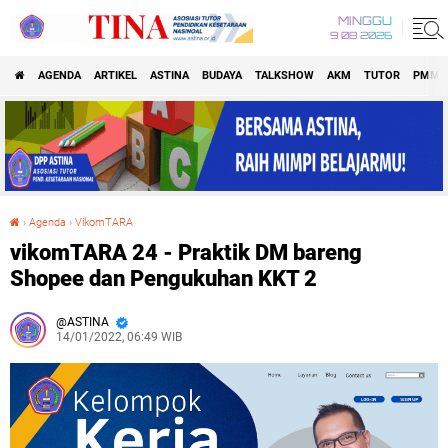
MINGGU
9 08 2026
AGENDA
ARTIKEL
ASTINA
BUDAYA
TALKSHOW
AKM
TUTOR
PMM
›
Agenda
›
VikomTARA
vikomTARA 24 - Praktik DM bareng Shopee dan Pengukuhan KKT 2
vikomTARA 24 - Praktik DM bareng
Shopee dan Pengukuhan KKT 2
ASTINA
14/01/2022, 06:49 WIB