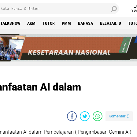
J
7 
TALKSHOW
AKM
TUTOR
PMM
BAHASA
BELAJAR.ID
TUT
nfaatan AI dalam
Komentar (
)
manfaatan AI dalam Pembelajaran ( Pengimbasan Gemini AI)