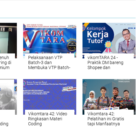
enuh
Pelaksanaan VTP
vikomTARA 24 -
ing di
Batch-3 dan
Praktik DM bareng
mium
Membuka VTP Batch-
Shopee dan
4
Pengukuhan KKT 2
Vikomtara 42: Video
Vikomtara 42:
Ringkasan Materi
Pelatihan ini Gratis
oding
Coding
tapi Manfaatnya
kap
Sejuta! catat
nesia
tanggalnya sekarang!