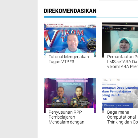
DIREKOMENDASIKAN
Tutorial Mengerjakan
Pemanfaatan P
Tugas VTP#3
LMS seTARA Dar
vikomTARA Pre
Penyusunan RPP
Bagaimana
Pembelajaran
Computational
Mendalam dengan
Thinking dan C
Pemanfaatan AI
Mengubah Lans
Pendidikan Indo