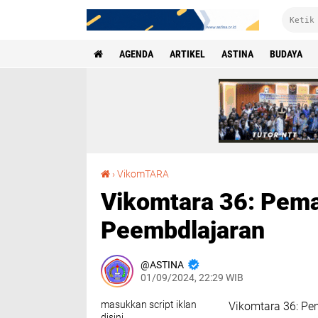
AGENDA
ARTIKEL
ASTINA
BUDAYA
Vikomtara 36: Pemanfaatan AI dalam Peembdlajaran
›
VikomTARA
Vikomtara 36: Pema
Peembdlajaran
ASTINA
01/09/2024, 22:29 WIB
masukkan script iklan
Vikomtara 36: Pe
disini