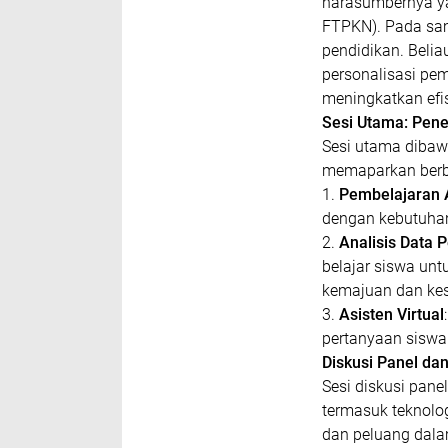
narasumbernya yai
FTPKN). Pada sa
pendidikan. Beli
personalisasi pe
meningkatkan efis
Sesi Utama: Pen
Sesi utama dibawa
memaparkan berba
1.
Pembelajaran 
dengan kebutuha
2.
Analisis Data 
belajar siswa un
kemajuan dan kes
3.
Asisten Virtual
pertanyaan siswa
Diskusi Panel da
Sesi diskusi pane
termasuk teknolo
dan peluang dalam