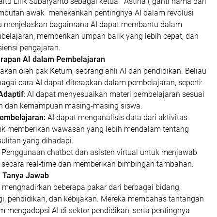
tu Lilik Subaryanto sebagai ketua Astina ( ganti nama dari
mbutan awak menekankan pentingnya AI dalam revolusi
au menjelaskan bagaimana AI dapat membantu dalam
mbelajaran, memberikan umpan balik yang lebih cepat, dan
iensi pengajaran.
erapan AI dalam Pembelajaran
kan oleh pak Ketum, seorang ahli AI dan pendidikan. Beliau
gai cara AI dapat diterapkan dalam pembelajaran, seperti:
Adaptif
: AI dapat menyesuaikan materi pembelajaran sesuai
n dan kemampuan masing-masing siswa.
Pembelajaran:
AI dapat menganalisis data dari aktivitas
tuk memberikan wawasan yang lebih mendalam tentang
ulitan yang dihadapi.
: Penggunaan chatbot dan asisten virtual untuk menjawab
 secara real-time dan memberikan bimbingan tambahan.
n Tanya Jawab
l menghadirkan beberapa pakar dari berbagai bidang,
gi, pendidikan, dan kebijakan. Mereka membahas tantangan
 mengadopsi AI di sektor pendidikan, serta pentingnya