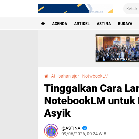
AGENDA
ARTIKEL
ASTINA
BUDAYA
Tinggalkan Cara Lama! Saatnya Beralih ke NotebookLM untuk Layanan Belajar yang Lebih Asyik
›
AI
›
bahan ajar
›
NotwbookLM
Tinggalkan Cara La
NotebookLM untuk L
Asyik
ASTINA
09/06/2026, 00:24 WIB