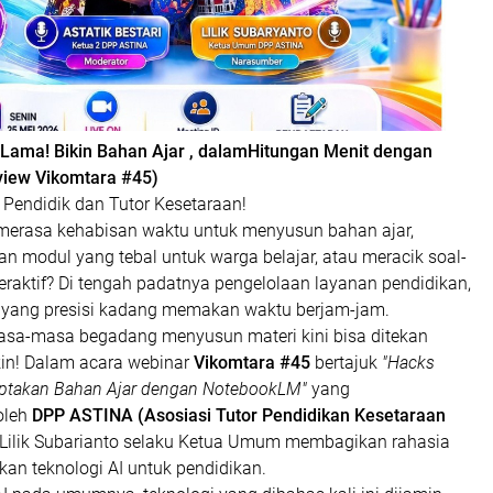
Lama! Bikin Bahan Ajar , dalamHitungan Menit dengan
iew Vikomtara #45)
 Pendidik dan Tutor Kesetaraan!
merasa kehabisan waktu untuk menyusun bahan ajar,
n modul yang tebal untuk warga belajar, atau meracik soal-
teraktif? Di tengah padatnya pengelolaan layanan pendidikan,
yang presisi kadang memakan waktu berjam-jam.
masa-masa begadang menyusun materi kini bisa ditekan
in! Dalam acara webinar
Vikomtara #45
bertajuk
"Hacks
Ciptakan Bahan Ajar dengan NotebookLM"
yang
oleh
DPP ASTINA (Asosiasi Tutor Pendidikan Kesetaraan
 Lilik Subarianto selaku Ketua Umum membagikan rahasia
an teknologi AI untuk pendidikan.