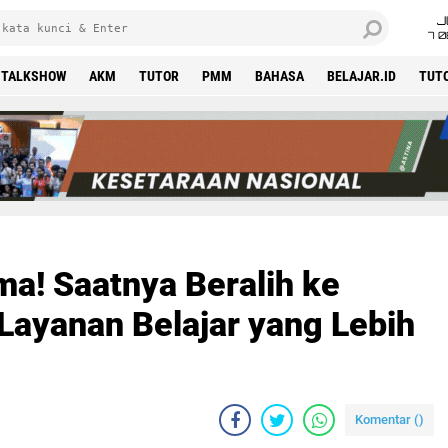
J
7 
TALKSHOW
AKM
TUTOR
PMM
BAHASA
BELAJAR.ID
TUT
ma! Saatnya Beralih ke
ayanan Belajar yang Lebih
Komentar (
)