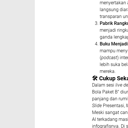
menyertakan an
langsung diar
transparan u
Pabrik Rangk
menjadi ringk
ganda lengka
Buku Menjad
mampu menyul
(
podcast
) int
lebih suka bel
mereka.
​🛠️ Cukup Sek
​Dalam sesi
live 
Bola Paket B" di
panjang dan rumi
Slide
Presentasi,
Meski sangat can
AI terkadang mas
infografisnya. Di