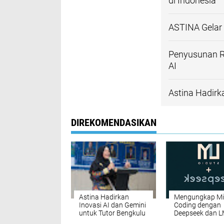
di Indonesia
ASTINA Gelar
Penyusunan 
AI
Astina Hadirk
DIREKOMENDASIKAN
Astina Hadirkan
Mengungkap Mis
Inovasi AI dan Gemini
Coding dengan
untuk Tutor Bengkulu
Deepseek dan 
Studio: Duo AI 