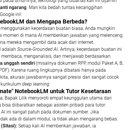
I pada umumnya, teknologi yang dibahas kali ini dijamin
anti ngarang
. Mari kita bedah tuntas kecanggihan
oogle ini!
NotebookLM dan Mengapa Berbeda?
h menggunakan kecerdasan buatan biasa, Anda mungkin
i momen di mana AI memberikan jawaban yang melenceng.
arena mereka mengambil data acak dari internet.
M
adalah
Source-Grounded AI
. Artinya, kecerdasan buatan ini
 membaca, menganalisis, dan menjawab berdasarkan
ta unggah sendiri
(misalnya dokumen RPP, modul Paket A, B,
 PDF). Karena ruang lingkupnya dibatasi hanya pada
kita, akurasi jawabannya sangat presisi dan sangat cocok
 kurikulum
deep learning
.
Ultimate" NotebookLM untuk Tutor Kesetaraan
a, Bapak Lilik menyoroti empat keunggulan utama dari
isa diibaratkan sebagai asisten pribadi para tutor:
AI ini sangat patuh pada dokumen sumber. Jika
dak ada di dalam modul, ia tidak akan mengarang bebas.
(Sitasi):
Setiap kali AI memberikan jawaban, ia