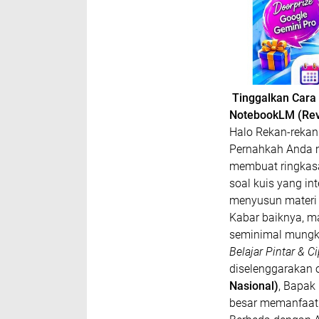
Tinggalkan Cara 
NotebookLM (Rev
​Halo Rekan-rekan
​Pernahkah Anda 
membuat ringkasa
soal kuis yang in
menyusun materi 
​Kabar baiknya, 
seminimal mungk
Belajar Pintar & 
diselenggarakan 
Nasional)
, Bapak
besar memanfaatk