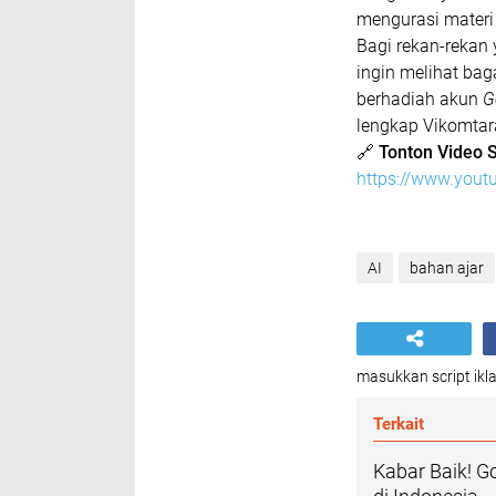
mengurasi materi 
​Bagi rekan-reka
ingin melihat ba
berhadiah akun
G
lengkap Vikomtara
​🔗
Tonton Video S
https://www.you
AI
bahan ajar
masukkan script ikla
Terkait
Kabar Baik! G