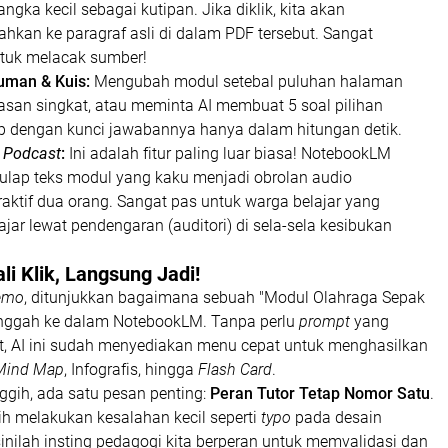
gka kecil sebagai kutipan. Jika diklik, kita akan
ahkan ke paragraf asli di dalam PDF tersebut. Sangat
ntuk melacak sumber!
uman & Kuis:
Mengubah modul setebal puluhan halaman
asan singkat, atau meminta AI membuat 5 soal pilihan
p dengan kunci jawabannya hanya dalam hitungan detik.
i
Podcast
:
Ini adalah fitur paling luar biasa! NotebookLM
ap teks modul yang kaku menjadi obrolan audio
eraktif dua orang. Sangat pas untuk warga belajar yang
ajar lewat pendengaran (auditori) di sela-sela kesibukan
ali Klik, Langsung Jadi!
demo
, ditunjukkan bagaimana sebuah "Modul Olahraga Sepak
unggah ke dalam NotebookLM. Tanpa perlu
prompt
yang
t, AI ini sudah menyediakan menu cepat untuk menghasilkan
Mind Map
, Infografis, hingga
Flash Card
.
ggih, ada satu pesan penting:
Peran Tutor Tetap Nomor Satu
.
ih melakukan kesalahan kecil seperti
typo
pada desain
 sinilah insting pedagogi kita berperan untuk memvalidasi dan