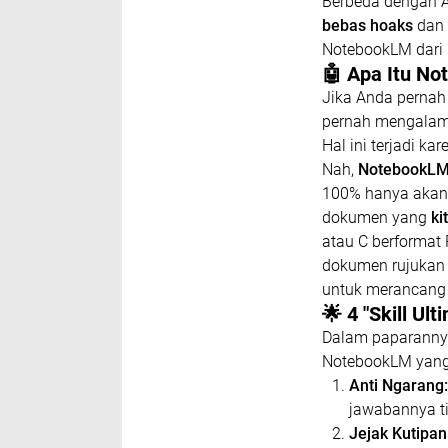
​Berbeda dengan A
bebas hoaks
dan
NotebookLM dari G
​🤖 Apa Itu 
​Jika Anda perna
pernah mengalam
Hal ini terjadi k
​Nah,
NotebookL
100% hanya akan
dokumen yang
ki
atau C berformat
dokumen rujukan 
untuk merancang
​🌟 4 "Skill 
​Dalam paparanny
NotebookLM yang b
Anti Ngarang:
jawabannya ti
Jejak Kutipan 